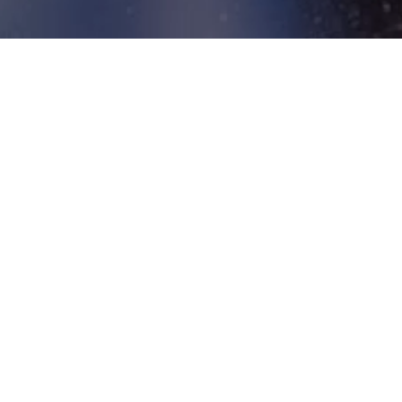
점
회,
 꿈꿉니다.